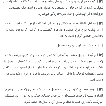
[H3]
تهیه دمنوش‌های زمستانه و چای ماسالا قرار دادن یک تکه از قلم زنجبیل
نیم‌کوب شده در قوری چای یا دمنوش به همراه عسل و لیمو، یک نوشیدنی
فوق‌العاده انرژی‌بخش و ضد سرماخوردگی می‌سازد.
[H3]
چاشنی انواع غذاهای گوشتی و آسیایی استفاده از پودر تازه آسیاب شده
آن در پخت انواع مرغ، ماهی و غذاهای گوشتی برای گرفتن کاملاً بوی زهم و
بخشیدن طعمی گرم و لذیذ به غذا.
[H2]
سوالات متداول درباره محصول
[H3]
چگونه زنجبیل خشک و آسیاب نشده را در خانه پودر کنیم؟ ریشه خشک
زنجبیل بسیار سخت و فیبری است. برای آسیاب کردن، ابتدا تکه‌های زنجبیل را
داخل یک پارچه تمیز گذاشته و با گوشت‌کوب یا هاون کاملاً نیم‌کوب و ریز کنید.
سپس قطعات کوچک را داخل آسیاب برقی بریزید تا پودری نرم و یکدست به
دست آید.
[H3]
روش صحیح نگهداری این محصول چیست؟ قلم‌های زنجبیل را در ظرفی
کاملاً دربسته (ترجیحاً شیشه‌ای)، در جای خشک، خنک و به دور از نور مستقیم
خورشید نگهداری کنید تا عطر و تندی آن تا سال‌ها حفظ شود.