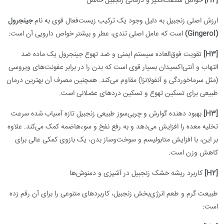
[H2]
خواص شگفت‌انگیز و درمانی زنجبیل خالص
ارزش اصلی زنجبیل به دلیل وجود یک ترکیب زیست‌فعال قوی به نام
جینجرول
(Gingerol)
است که عامل اصلی تندی، عطر و بیشتر خواص دارویی آن است:
[H3]
تقویت فوق‌العاده سیستم ایمنی و ضد تهوع جینجرول یک ماده ضد
التهاب و آنتی‌اکسیدان بسیار قوی است که بدن را در برابر عفونت‌های ویروسی
(مثل سرماخوردگی و آنفولانزا) مقاوم می‌کند. همچنین مصرف آن بهترین درمان
طبیعی برای تسکین تهوع و تسکین دردهای عضلانی است.
[H3]
بهبود دهنده گوارش و چربی‌سوز طبیعی زنجبیل تازه آسیاب شده سرعت
تخلیه معده را افزایش می‌دهد و به رفع نفخ و سوءهاضمه کمک می‌کند. علاوه
بر این، با افزایش متابولیسم و سوخت‌وساز بدن، یک بازوی کمکی عالی برای
کاهش وزن است.
[H2]
کاربرد ریشه خشک زنجبیل در آشپزی و دمنوش‌ها
طبیعت گرم و طعم انرژی‌بخش زنجبیل، کاربردهای متنوعی را برای آن رقم زده
است: