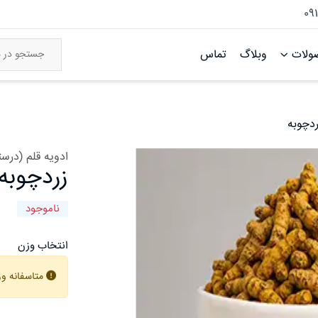
09
ولات
وبلاگ
تماس
ردچوبه
ادویه قلم (درست
زردچوبه
ناموجود
انتخاب وزن
متاسفانه و