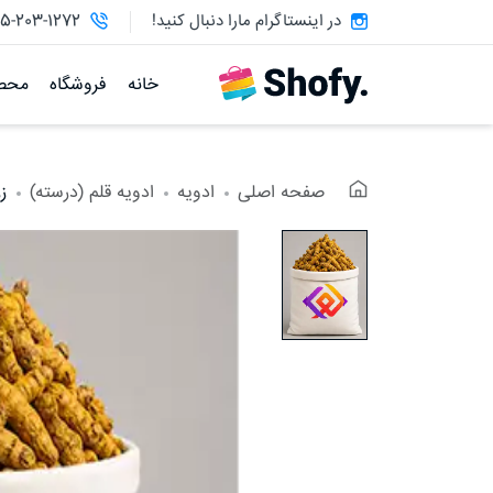
در اینستاگرام مارا دنبال کنید!
15-203-1272
خانه
فروشگاه
محص
صفحه اصلی
ادویه
ادویه قلم (درسته)
ز