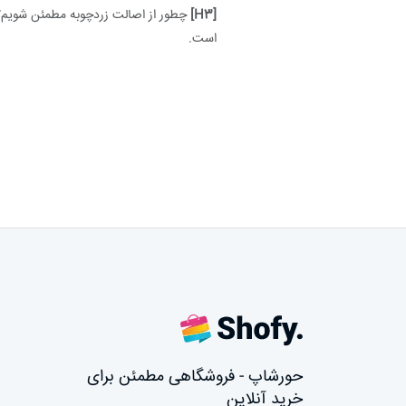
[H3]
چطور از اصالت زردچوبه مطمئن شویم؟ 
است.
حورشاپ - فروشگاهی مطمئن برای
خرید آنلاین